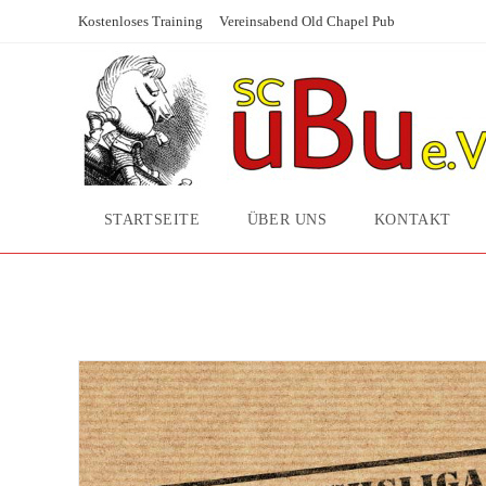
Zum
Kostenloses Training
Vereinsabend Old Chapel Pub
Inhalt
springen
STARTSEITE
ÜBER UNS
KONTAKT
Archiv für den Tag: 19. F