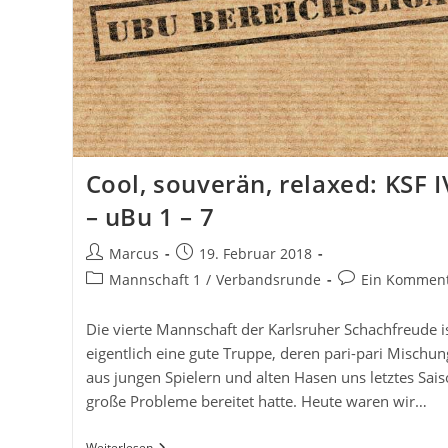
Cool, souverän, relaxed: KSF I
– uBu 1 – 7
Beitrags-
Beitrag
Marcus
19. Februar 2018
Autor:
veröffentlicht:
Beitrags-
Beitrags-
Mannschaft 1
/
Verbandsrunde
Ein Kommen
Kategorie:
Kommentare:
Die vierte Mannschaft der Karlsruher Schachfreude i
eigentlich eine gute Truppe, deren pari-pari Mischun
aus jungen Spielern und alten Hasen uns letztes Sai
große Probleme bereitet hatte. Heute waren wir…
Cool,
Weiterlesen