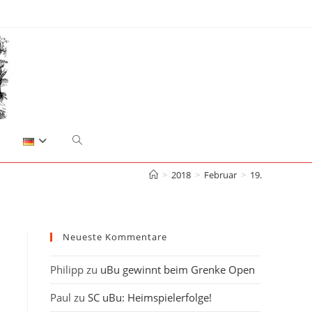
Website-
>
2018
>
Februar
>
19.
Suche
umschalten
Neueste Kommentare
Philipp
zu
uBu gewinnt beim Grenke Open
Paul
zu
SC uBu: Heimspielerfolge!