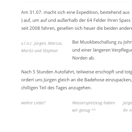
Am 31.07. macht sich eine Expedition, bestehend aus 
) auf, um auf und außerhalb der 64 Felder ihren Spas
seit 2008 fahren, gesellen sich heuer die beiden ander
Bei Musikbeschallung zu John
v.l.n.r. Jürgen, Marcus,
und einer längeren Verpflegu
Moritz und Stephan
Norden ab.
Nach 5 Stunden Autofahrt, teilweise erschöpft und tot
ordert uns Jürgen gleich an die Badehose einzupack
chilligen Teil des Tages anzugehen.
wahre Liebe?
Wasserspielzeug haben
Jürg
wir genug ^^
ihr n