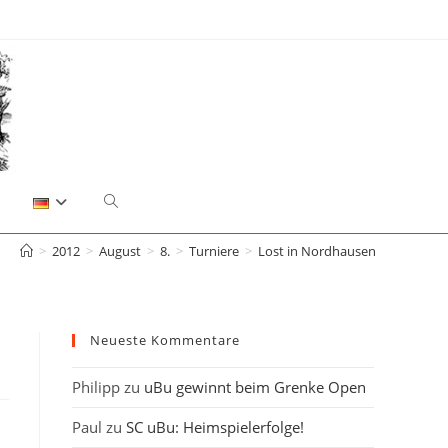
Website-
>
2012
>
August
>
8.
>
Turniere
>
Lost in Nordhausen
Suche
umschalten
Neueste Kommentare
Philipp
zu
uBu gewinnt beim Grenke Open
Paul
zu
SC uBu: Heimspielerfolge!