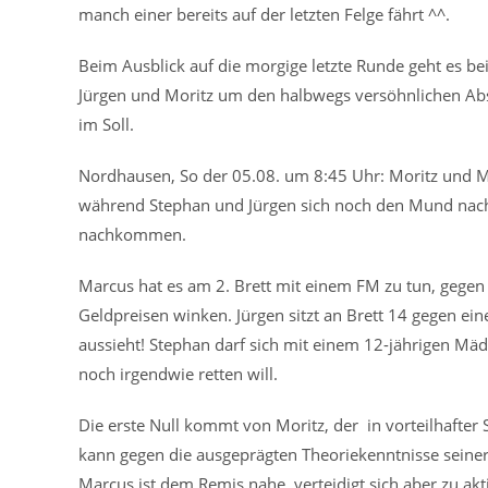
manch einer bereits auf der letzten Felge fährt ^^.
Beim Ausblick auf die morgige letzte Runde geht es bei
Jürgen und Moritz um den halbwegs versöhnlichen Absch
im Soll.
Nordhausen, So der 05.08. um 8:45 Uhr: Moritz und Ma
während Stephan und Jürgen sich noch den Mund nach
nachkommen.
Marcus hat es am 2. Brett mit einem FM zu tun, gegen d
Geldpreisen winken. Jürgen sitzt an Brett 14 gegen ei
aussieht! Stephan darf sich mit einem 12-jährigen Mä
noch irgendwie retten will.
Die erste Null kommt von Moritz, der in vorteilhafter 
kann gegen die ausgeprägten Theoriekenntnisse seiner
Marcus ist dem Remis nahe, verteidigt sich aber zu akt