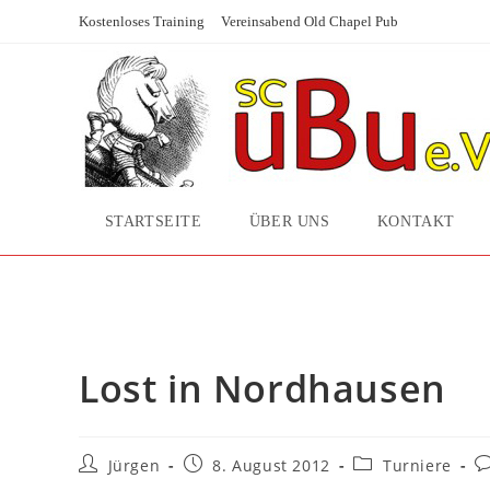
Zum
Kostenloses Training
Vereinsabend Old Chapel Pub
Inhalt
springen
STARTSEITE
ÜBER UNS
KONTAKT
Lost in Nordhausen
Lost in Nordhausen
Beitrags-
Beitrag
Beitrags-
B
Jürgen
8. August 2012
Turniere
Autor:
veröffentlicht:
Kategorie:
K