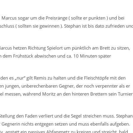
 Marcus sogar um die Preisränge ( sollte er punkten ) und bei
luss ( sollten sie gewinnen ). Stephan ist bis dato zufrieden un
rcus hetzen Richtung Spielort um pünktlich am Brett zu sitzen,
 dem Frühstück abwischen und ca. 10 Minuten später
en es „nur“ gilt Remis zu halten und die Fleischtöpfe mit den
nen jungen, unberechenbaren Gegner, der noch verpennter als er
del messen, während Moritz an den hinteren Brettern sein Turnier
Stellung den Faden verliert und die Segel streichen muss. Stephan
 Gegnerin nichts entgegen setzen und muss ebenfalls aufgeben.
iv, anstatt ein passives Abfangnetz zu kreiren und streicht bald