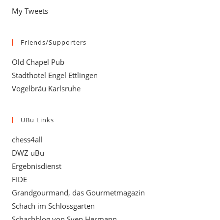
My Tweets
Friends/Supporters
Old Chapel Pub
Stadthotel Engel Ettlingen
Vogelbräu Karlsruhe
UBu Links
chess4all
DWZ uBu
Ergebnisdienst
FIDE
Grandgourmand, das Gourmetmagazin
Schach im Schlossgarten
Schachblog von Sven Hermann