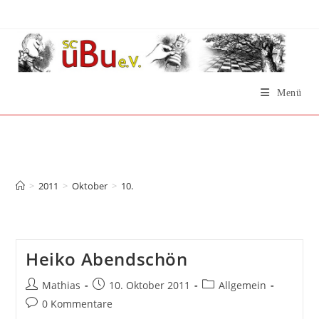
Zum
Inhalt
springen
Menü
Archiv für den Tag: 10.
Oktober 2011
>
2011
>
Oktober
>
10.
Heiko Abendschön
Beitrags-
Beitrag
Beitrags-
Mathias
10. Oktober 2011
Allgemein
Autor:
veröffentlicht:
Kategorie:
Beitrags-
0 Kommentare
Kommentare: