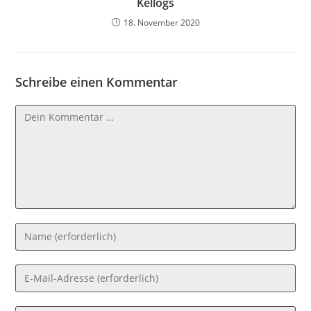
Kellogs
18. November 2020
Schreibe einen Kommentar
Kommentar
Gib
deinen
Namen
Gib
oder
deine
Benutzernamen
E-