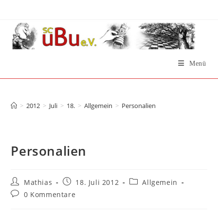
Zum
Inhalt
springen
Menü
Personalien
>
2012
>
Juli
>
18.
>
Allgemein
>
Personalien
Personalien
Beitrags-
Beitrag
Beitrags-
Mathias
18. Juli 2012
Allgemein
Autor:
veröffentlicht:
Kategorie:
Beitrags-
0 Kommentare
Kommentare: