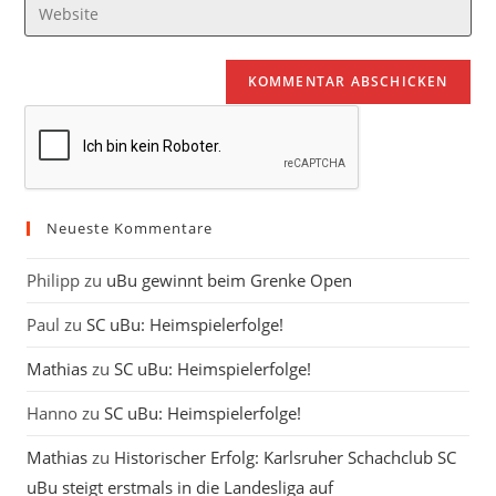
Gib
zum
Mail-
deine
Kommentieren
Adresse
Website-
ein
zum
URL
Kommentieren
ein
ein
(optional)
Neueste Kommentare
Philipp
zu
uBu gewinnt beim Grenke Open
Paul
zu
SC uBu: Heimspielerfolge!
Mathias
zu
SC uBu: Heimspielerfolge!
Hanno
zu
SC uBu: Heimspielerfolge!
Mathias
zu
Historischer Erfolg: Karlsruher Schachclub SC
uBu steigt erstmals in die Landesliga auf