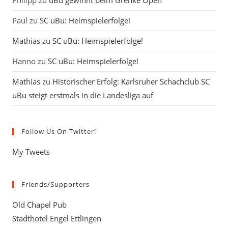
Philipp
zu
uBu gewinnt beim Grenke Open
Paul
zu
SC uBu: Heimspielerfolge!
Mathias
zu
SC uBu: Heimspielerfolge!
Hanno
zu
SC uBu: Heimspielerfolge!
Mathias
zu
Historischer Erfolg: Karlsruher Schachclub SC
uBu steigt erstmals in die Landesliga auf
Follow Us On Twitter!
My Tweets
Friends/Supporters
Old Chapel Pub
Stadthotel Engel Ettlingen