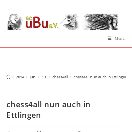
Zum
Inhalt
springen
Menü
chess4all nun auch in
Ettlingen
>
2014
>
Juni
>
13.
>
chess4all
>
chess4all nun auch in Ettlingen
chess4all nun auch in
Ettlingen