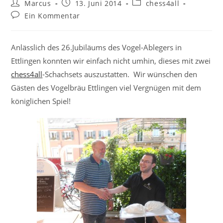
Beitrags-
Beitrag
Beitrags-
Marcus
13. Juni 2014
chess4all
Autor:
veröffentlicht:
Kategorie:
Beitrags-
Ein Kommentar
Kommentare:
Anlässlich des 26.Jubiläums des Vogel-Ablegers in
Ettlingen konnten wir einfach nicht umhin, dieses mit zwei
chess4all
-Schachsets auszustatten. Wir wünschen den
Gästen des Vogelbräu Ettlingen viel Vergnügen mit dem
königlichen Spiel!