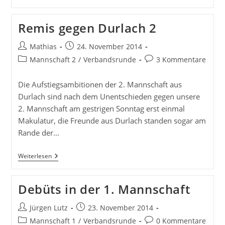
Über
Die
Schach
Remis gegen Durlach 2
WM
Beitrags-
Beitrag
Mathias
24. November 2014
Autor:
veröffentlicht:
Beitrags-
Beitrags-
Mannschaft 2
/
Verbandsrunde
3 Kommentare
Kategorie:
Kommentare:
Die Aufstiegsambitionen der 2. Mannschaft aus
Durlach sind nach dem Unentschieden gegen unsere
2. Mannschaft am gestrigen Sonntag erst einmal
Makulatur, die Freunde aus Durlach standen sogar am
Rande der…
Remis
Weiterlesen
Gegen
Durlach
2
Debüts in der 1. Mannschaft
Beitrags-
Beitrag
Jürgen Lutz
23. November 2014
Autor:
veröffentlicht:
Beitrags-
Beitrags-
Mannschaft 1
/
Verbandsrunde
0 Kommentare