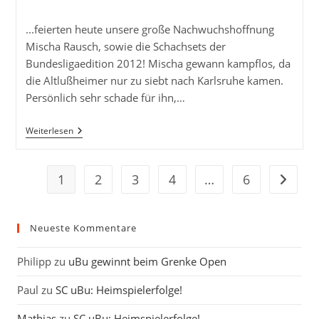
Kategorie:
Kommentare:
...feierten heute unsere große Nachwuchshoffnung
Mischa Rausch, sowie die Schachsets der
Bundesligaedition 2012! Mischa gewann kampflos, da
die Altlußheimer nur zu siebt nach Karlsruhe kamen.
Persönlich sehr schade für ihn,…
Debüts
Weiterlesen
In
Der
1.
Mannschaft
1
2
3
4
…
6
Zur näc
Neueste Kommentare
Philipp
zu
uBu gewinnt beim Grenke Open
Paul
zu
SC uBu: Heimspielerfolge!
Mathias
zu
SC uBu: Heimspielerfolge!