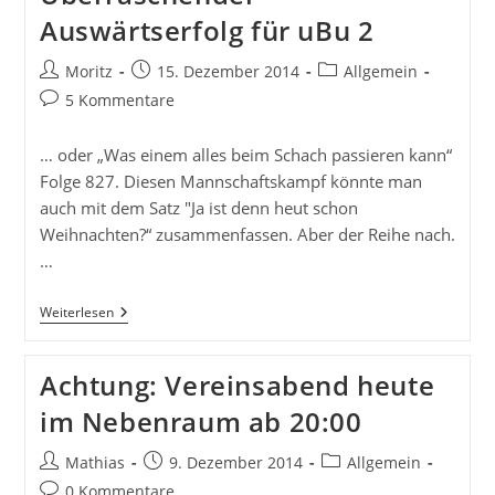
Auswärtserfolg für uBu 2
Beitrags-
Beitrag
Beitrags-
Moritz
15. Dezember 2014
Allgemein
Autor:
veröffentlicht:
Kategorie:
Beitrags-
5 Kommentare
Kommentare:
… oder „Was einem alles beim Schach passieren kann“
Folge 827. Diesen Mannschaftskampf könnte man
auch mit dem Satz "Ja ist denn heut schon
Weihnachten?“ zusammenfassen. Aber der Reihe nach.
…
Überraschender
Weiterlesen
Auswärtserfolg
Für
UBu
Achtung: Vereinsabend heute
2
im Nebenraum ab 20:00
Beitrags-
Beitrag
Beitrags-
Mathias
9. Dezember 2014
Allgemein
Autor:
veröffentlicht:
Kategorie:
Beitrags-
0 Kommentare