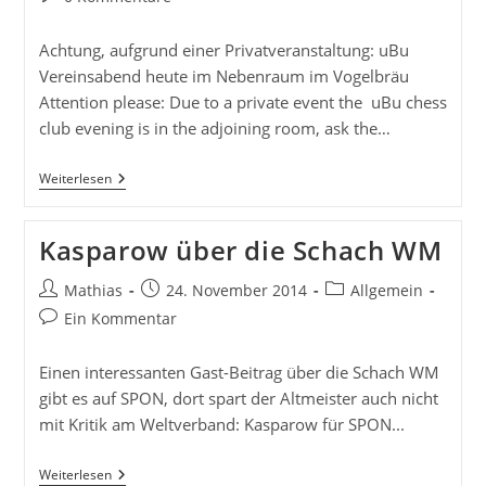
Kommentare:
Achtung, aufgrund einer Privatveranstaltung: uBu
Vereinsabend heute im Nebenraum im Vogelbräu
Attention please: Due to a private event the uBu chess
club evening is in the adjoining room, ask the…
Achtung:
Weiterlesen
Vereinsabend
Heute
Im
Kasparow über die Schach WM
Nebenraum
Ab
20:00
Beitrags-
Beitrag
Beitrags-
Mathias
24. November 2014
Allgemein
Autor:
veröffentlicht:
Kategorie:
Beitrags-
Ein Kommentar
Kommentare:
Einen interessanten Gast-Beitrag über die Schach WM
gibt es auf SPON, dort spart der Altmeister auch nicht
mit Kritik am Weltverband: Kasparow für SPON...
Kasparow
Weiterlesen