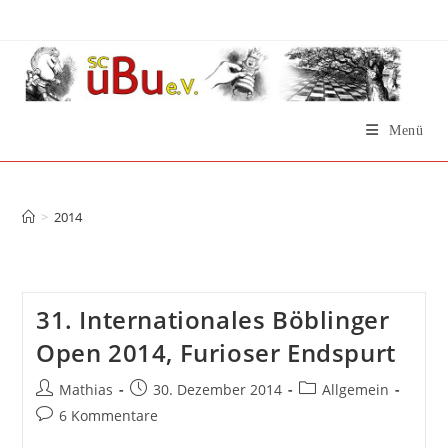
Zum
Inhalt
springen
Menü
Archiv des Jahres: 2014
>
2014
31. Internationales Böblinger
Open 2014, Furioser Endspurt
Beitrags-
Beitrag
Beitrags-
Mathias
30. Dezember 2014
Allgemein
Autor:
veröffentlicht:
Kategorie:
Beitrags-
6 Kommentare
Kommentare: