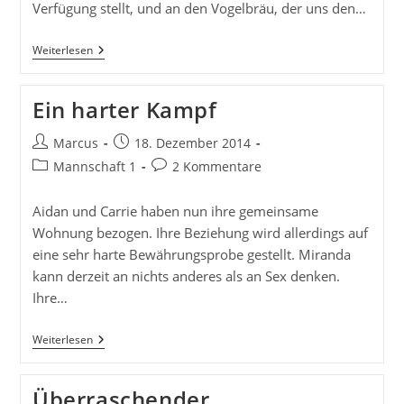
Verfügung stellt, und an den Vogelbräu, der uns den…
Frohe
Weiterlesen
Weinachten!
Ein harter Kampf
Beitrags-
Beitrag
Marcus
18. Dezember 2014
Autor:
veröffentlicht:
Beitrags-
Beitrags-
Mannschaft 1
2 Kommentare
Kategorie:
Kommentare:
Aidan und Carrie haben nun ihre gemeinsame
Wohnung bezogen. Ihre Beziehung wird allerdings auf
eine sehr harte Bewährungsprobe gestellt. Miranda
kann derzeit an nichts anderes als an Sex denken.
Ihre…
Ein
Weiterlesen
Harter
Kampf
Überraschender