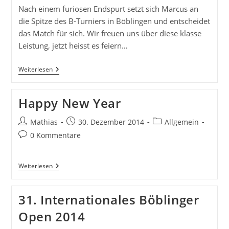
Nach einem furiosen Endspurt setzt sich Marcus an
die Spitze des B-Turniers in Böblingen und entscheidet
das Match für sich. Wir freuen uns über diese klasse
Leistung, jetzt heisst es feiern…
31.
Weiterlesen
Internationales
Böblinger
Open
Happy New Year
2014,
Furioser
Endspurt
Beitrags-
Beitrag
Beitrags-
Mathias
30. Dezember 2014
Allgemein
Autor:
veröffentlicht:
Kategorie:
Beitrags-
0 Kommentare
Kommentare:
Happy
Weiterlesen
New
Year
31. Internationales Böblinger
Open 2014