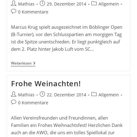
Beitrags-
Beitrag
Beitrags-
Mathias
29. Dezember 2014
Allgemein
Autor:
veröffentlicht:
Kategorie:
Beitrags-
0 Kommentare
Kommentare:
Marcus Krug spielt ausgezeichnet im Böblinger Open
(B-Turnier), vor den Schlusspartien am morgigen Tag
ist die Spitze unentschieden. Er liegt punktgleich auf
dem 2. Platz hinter Jakob Luft vom SC…
31.
Weiterlesen
Internationales
Böblinger
Open
Frohe Weinachten!
2014
Beitrags-
Beitrag
Beitrags-
Mathias
22. Dezember 2014
Allgemein
Autor:
veröffentlicht:
Kategorie:
Beitrags-
0 Kommentare
Kommentare:
Allen Vereinsfreunden und Freundinnen, allen
Familien ein Frohes Weihnachtsfest! Herzlichen Dank
auch an die AWO, die uns ein tolles Spiellokal zur