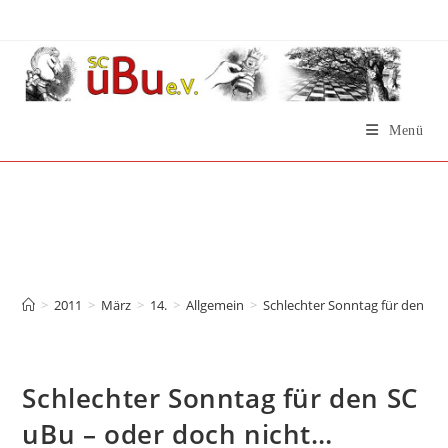
Zum
Inhalt
springen
Menü
Schlechter Sonntag für
den SC uBu – oder doch
nicht…
>
2011
>
März
>
14.
>
Allgemein
>
Schlechter Sonntag für den SC
Schlechter Sonntag für den SC
uBu – oder doch nicht…