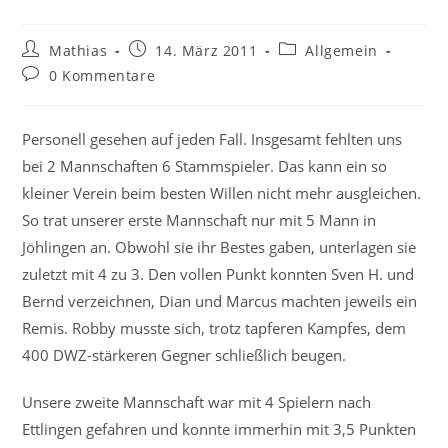
Beitrags-
Beitrag
Beitrags-
Mathias
14. März 2011
Allgemein
Autor:
veröffentlicht:
Kategorie:
Beitrags-
0 Kommentare
Kommentare:
Personell gesehen auf jeden Fall. Insgesamt fehlten uns
bei 2 Mannschaften 6 Stammspieler. Das kann ein so
kleiner Verein beim besten Willen nicht mehr ausgleichen.
So trat unserer erste Mannschaft nur mit 5 Mann in
Jöhlingen an. Obwohl sie ihr Bestes gaben, unterlagen sie
zuletzt mit 4 zu 3. Den vollen Punkt konnten Sven H. und
Bernd verzeichnen, Dian und Marcus machten jeweils ein
Remis. Robby musste sich, trotz tapferen Kampfes, dem
400 DWZ-stärkeren Gegner schließlich beugen.
Unsere zweite Mannschaft war mit 4 Spielern nach
Ettlingen gefahren und konnte immerhin mit 3,5 Punkten