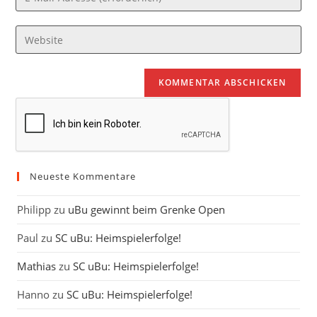
oder
deine
Benutzernamen
E-
Gib
zum
Mail-
deine
Kommentieren
Adresse
Website-
ein
zum
URL
Kommentieren
ein
ein
(optional)
Neueste Kommentare
Philipp
zu
uBu gewinnt beim Grenke Open
Paul
zu
SC uBu: Heimspielerfolge!
Mathias
zu
SC uBu: Heimspielerfolge!
Hanno
zu
SC uBu: Heimspielerfolge!