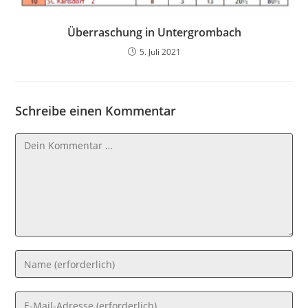
Überraschung in Untergrombach
5. Juli 2021
Schreibe einen Kommentar
Kommentar
Gib
deinen
Namen
Gib