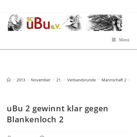
Zum
Inhalt
springen
Menü
uBu 2 gewinnt klar gegen
Blankenloch 2
>
2013
>
November
>
21.
>
Verbandsrunde
>
Mannschaft 2
>
uB
uBu 2 gewinnt klar gegen
Blankenloch 2