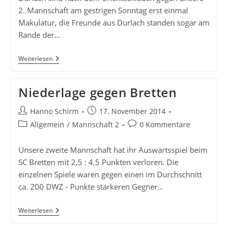
2. Mannschaft am gestrigen Sonntag erst einmal
Makulatur, die Freunde aus Durlach standen sogar am
Rande der…
Remis
Weiterlesen
Gegen
Durlach
2
Niederlage gegen Bretten
Beitrags-
Beitrag
Hanno Schirm
17. November 2014
Autor:
veröffentlicht:
Beitrags-
Beitrags-
Allgemein
/
Mannschaft 2
0 Kommentare
Kategorie:
Kommentare:
Unsere zweite Mannschaft hat ihr Auswärtsspiel beim
SC Bretten mit 2,5 : 4,5 Punkten verloren. Die
einzelnen Spiele waren gegen einen im Durchschnitt
ca. 200 DWZ - Punkte stärkeren Gegner…
Niederlage
Weiterlesen
Gegen
Bretten