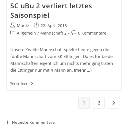
SC uBu 2 verliert letztes
Saisonspiel
Beitrags-
Beitrag
Moritz
22. April 2013
Autor:
veröffentlicht:
Beitrags-
Beitrags-
Allgemein
/
Mannschaft 2
0 Kommentare
Kategorie:
Kommentare:
Unsere Zweite Mannschaft spielte heute gegen die
fünfte Mannschaft vom SK Ettlingen. Da es für beide
Mannschaften eigentlich um nichts mehr ging traten
die Ettlinger nur mit 4 Mann an.
(mehr …)
SC
Weiterlesen
UBu
2
Verliert
Letztes
1
2
Zur näc
Saisonspiel
Neueste Kommentare