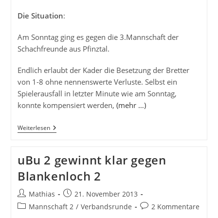
Die Situation
:
Am Sonntag ging es gegen die 3.Mannschaft der
Schachfreunde aus Pfinztal.
Endlich erlaubt der Kader die Besetzung der Bretter
von 1-8 ohne nennenswerte Verluste. Selbst ein
Spielerausfall in letzter Minute wie am Sonntag,
konnte kompensiert werden,
(mehr …)
UBu
Weiterlesen
2
Weiter
Auf
uBu 2 gewinnt klar gegen
Erfolgskurs
Blankenloch 2
Beitrags-
Beitrag
Mathias
21. November 2013
Autor:
veröffentlicht:
Beitrags-
Beitrags-
Mannschaft 2
/
Verbandsrunde
2 Kommentare
Kategorie:
Kommentare: