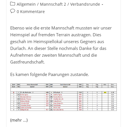
Autor:
veröffentlicht:
Beitrags-
Allgemein
/
Mannschaft 2
/
Verbandsrunde
Kategorie:
Beitrags-
0 Kommentare
Kommentare:
Ebenso wie die erste Mannschaft mussten wir unser
Heimspiel auf fremden Terrain austragen. Dies
geschah im Heimspiellokal unseres Gegners aus
Durlach. An dieser Stelle nochmals Danke für das
Aufnehmen der zweiten Mannschaft und die
Gastfreundschaft.
Es kamen folgende Paarungen zustande.
(mehr …)