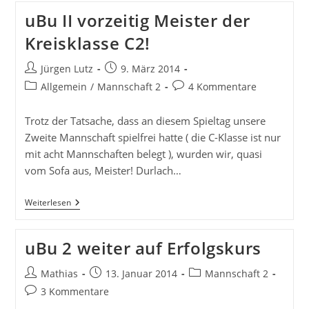
uBu II vorzeitig Meister der
Kreisklasse C2!
Beitrags-
Beitrag
Jürgen Lutz
9. März 2014
Autor:
veröffentlicht:
Beitrags-
Beitrags-
Allgemein
/
Mannschaft 2
4 Kommentare
Kategorie:
Kommentare:
Trotz der Tatsache, dass an diesem Spieltag unsere
Zweite Mannschaft spielfrei hatte ( die C-Klasse ist nur
mit acht Mannschaften belegt ), wurden wir, quasi
vom Sofa aus, Meister! Durlach…
UBu
Weiterlesen
II
Vorzeitig
Meister
uBu 2 weiter auf Erfolgskurs
Der
Kreisklasse
C2!
Beitrags-
Beitrag
Beitrags-
Mathias
13. Januar 2014
Mannschaft 2
Autor:
veröffentlicht:
Kategorie:
Beitrags-
3 Kommentare
Kommentare: