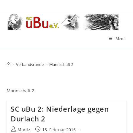
Zum
Inhalt
springen
Menü
Mannschaft 2
>
Verbandsrunde
>
Mannschaft 2
Mannschaft 2
SC uBu 2: Niederlage gegen
Durlach 2
Beitrags-
Beitrag
Moritz
15. Februar 2016