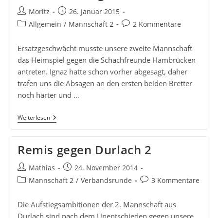
Beitrags-
Beitrag
Moritz
26. Januar 2015
Autor:
veröffentlicht:
Beitrags-
Beitrags-
Allgemein
/
Mannschaft 2
2 Kommentare
Kategorie:
Kommentare:
Ersatzgeschwächt musste unsere zweite Mannschaft
das Heimspiel gegen die Schachfreunde Hambrücken
antreten. Ignaz hatte schon vorher abgesagt, daher
trafen uns die Absagen an den ersten beiden Bretter
noch härter und …
Heimniederlage
Weiterlesen
Für
UBu2
Remis gegen Durlach 2
Beitrags-
Beitrag
Mathias
24. November 2014
Autor:
veröffentlicht:
Beitrags-
Beitrags-
Mannschaft 2
/
Verbandsrunde
3 Kommentare
Kategorie:
Kommentare:
Die Aufstiegsambitionen der 2. Mannschaft aus
Durlach sind nach dem Unentschieden gegen unsere