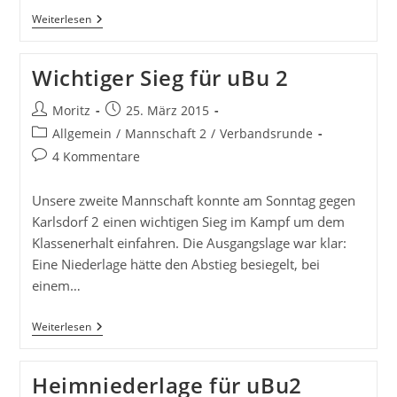
SC
Weiterlesen
UBu
2:
Niederlage
Wichtiger Sieg für uBu 2
Gegen
Durlach
2
Beitrags-
Beitrag
Moritz
25. März 2015
Autor:
veröffentlicht:
Beitrags-
Allgemein
/
Mannschaft 2
/
Verbandsrunde
Kategorie:
Beitrags-
4 Kommentare
Kommentare:
Unsere zweite Mannschaft konnte am Sonntag gegen
Karlsdorf 2 einen wichtigen Sieg im Kampf um dem
Klassenerhalt einfahren. Die Ausgangslage war klar:
Eine Niederlage hätte den Abstieg besiegelt, bei
einem…
Wichtiger
Weiterlesen
Sieg
Für
UBu
Heimniederlage für uBu2
2