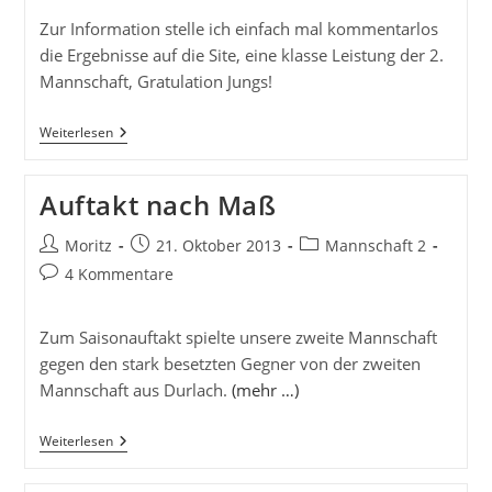
Zur Information stelle ich einfach mal kommentarlos
die Ergebnisse auf die Site, eine klasse Leistung der 2.
Mannschaft, Gratulation Jungs!
UBu
Weiterlesen
2
Gewinnt
Klar
Auftakt nach Maß
Gegen
Blankenloch
2
Beitrags-
Beitrag
Beitrags-
Moritz
21. Oktober 2013
Mannschaft 2
Autor:
veröffentlicht:
Kategorie:
Beitrags-
4 Kommentare
Kommentare:
Zum Saisonauftakt spielte unsere zweite Mannschaft
gegen den stark besetzten Gegner von der zweiten
Mannschaft aus Durlach.
(mehr …)
Auftakt
Weiterlesen
Nach
Maß