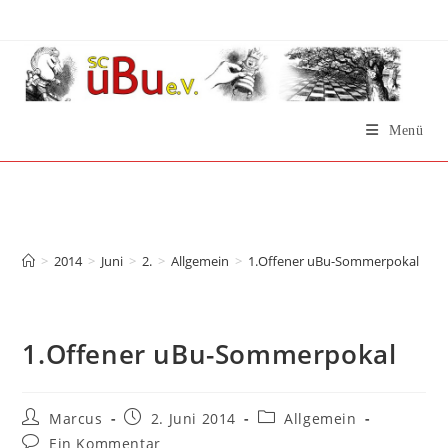
Zum
Inhalt
springen
Menü
1.Offener uBu-
Sommerpokal
>
2014
>
Juni
>
2.
>
Allgemein
>
1.Offener uBu-Sommerpokal
1.Offener uBu-Sommerpokal
Beitrags-
Beitrag
Beitrags-
Marcus
2. Juni 2014
Allgemein
Autor:
veröffentlicht:
Kategorie:
Beitrags-
Ein Kommentar