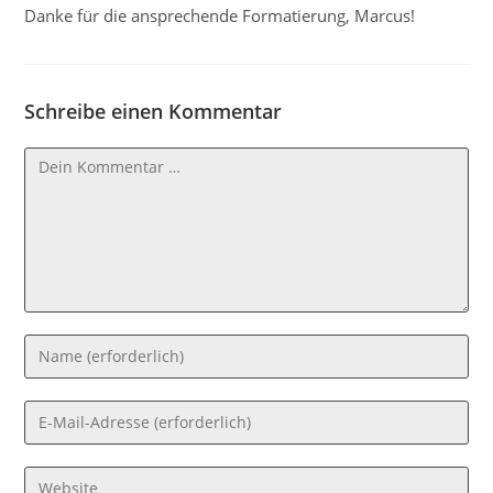
Danke für die ansprechende Formatierung, Marcus!
Schreibe einen Kommentar
Kommentar
Gib
deinen
Namen
Gib
oder
deine
Benutzernamen
E-
Gib
zum