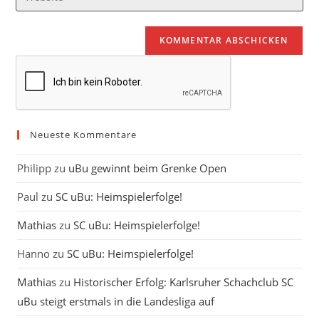
Mail-
deine
Kommentieren
Adresse
Website-
ein
zum
URL
Kommentieren
ein
ein
(optional)
Neueste Kommentare
Philipp
zu
uBu gewinnt beim Grenke Open
Paul
zu
SC uBu: Heimspielerfolge!
Mathias
zu
SC uBu: Heimspielerfolge!
Hanno
zu
SC uBu: Heimspielerfolge!
Mathias
zu
Historischer Erfolg: Karlsruher Schachclub SC
uBu steigt erstmals in die Landesliga auf