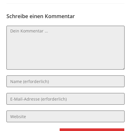
Schreibe einen Kommentar
Kommentar
Gib
deinen
Namen
Gib
oder
deine
Benutzernamen
E-
Gib
zum
Mail-
deine
Kommentieren
Adresse
Website-
ein