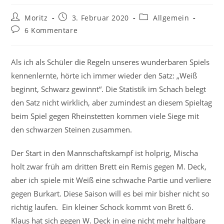
Beitrags-
Beitrag
Beitrags-
Moritz
3. Februar 2020
Allgemein
Autor:
veröffentlicht:
Kategorie:
Beitrags-
6 Kommentare
Kommentare:
Als ich als Schüler die Regeln unseres wunderbaren Spiels
kennenlernte, hörte ich immer wieder den Satz: „Weiß
beginnt, Schwarz gewinnt“. Die Statistik im Schach belegt
den Satz nicht wirklich, aber zumindest an diesem Spieltag
beim Spiel gegen Rheinstetten kommen viele Siege mit
den schwarzen Steinen zusammen.
Der Start in den Mannschaftskampf ist holprig, Mischa
holt zwar früh am dritten Brett ein Remis gegen M. Deck,
aber ich spiele mit Weiß eine schwache Partie und verliere
gegen Burkart. Diese Saison will es bei mir bisher nicht so
richtig laufen. Ein kleiner Schock kommt von Brett 6.
Klaus hat sich gegen W. Deck in eine nicht mehr haltbare