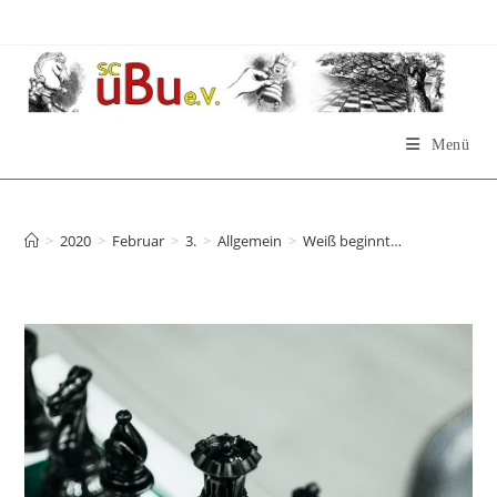
Zum
Inhalt
springen
Menü
Weiß beginnt…
>
2020
>
Februar
>
3.
>
Allgemein
>
Weiß beginnt…