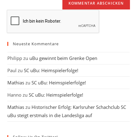
zum
URL
Kommentieren
ein
ein
(optional)
Neueste Kommentare
Philipp
zu
uBu gewinnt beim Grenke Open
Paul
zu
SC uBu: Heimspielerfolge!
Mathias
zu
SC uBu: Heimspielerfolge!
Hanno
zu
SC uBu: Heimspielerfolge!
Mathias
zu
Historischer Erfolg: Karlsruher Schachclub SC
uBu steigt erstmals in die Landesliga auf