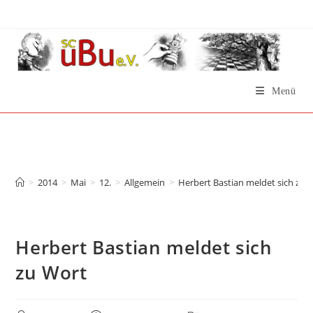
Zum
Inhalt
springen
Menü
Herbert Bastian meldet
sich zu Wort
>
2014
>
Mai
>
12.
>
Allgemein
>
Herbert Bastian meldet sich zu 
Herbert Bastian meldet sich
zu Wort