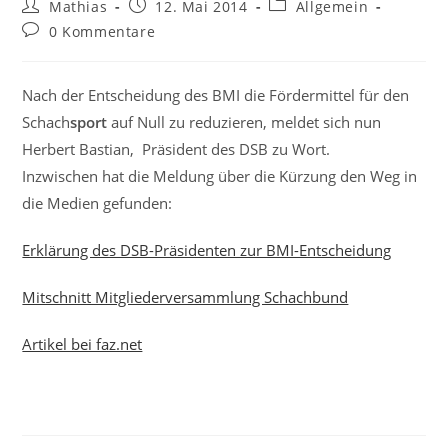
Beitrags-
Beitrag
Beitrags-
Mathias
12. Mai 2014
Allgemein
Autor:
veröffentlicht:
Kategorie:
Beitrags-
0 Kommentare
Kommentare:
Nach der Entscheidung des BMI die Fördermittel für den
Schach
sport
auf Null zu reduzieren, meldet sich nun
Herbert Bastian, Präsident des DSB zu Wort.
Inzwischen hat die Meldung über die Kürzung den Weg in
die Medien gefunden:
Erklärung des DSB-Präsidenten zur BMI-Entscheidung
Mitschnitt Mitgliederversammlung Schachbund
Artikel bei faz.net