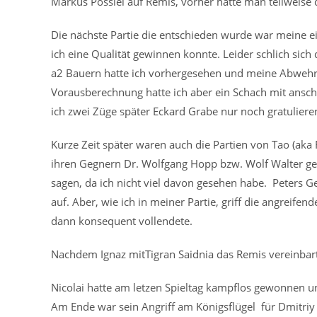
Markus Possiel auf Remis, vorher hatte man teilweise 
Die nächste Partie die entschieden wurde war meine e
ich eine Qualität gewinnen konnte. Leider schlich sich
a2 Bauern hatte ich vorhergesehen und meine Abwehr 
Vorausberechnung hatte ich aber ein Schach mit ansc
ich zwei Züge später Eckard Grabe nur noch gratuliere
Kurze Zeit später waren auch die Partien von Tao (aka
ihren Gegnern Dr. Wolfgang Hopp bzw. Wolf Walter ges
sagen, da ich nicht viel davon gesehen habe. Peters Ge
auf. Aber, wie ich in meiner Partie, griff die angreifen
dann konsequent vollendete.
Nachdem Ignaz mitTigran Saidnia das Remis vereinbart
Nicolai hatte am letzen Spieltag kampflos gewonnen und
Am Ende war sein Angriff am Königsflügel für Dmitriy