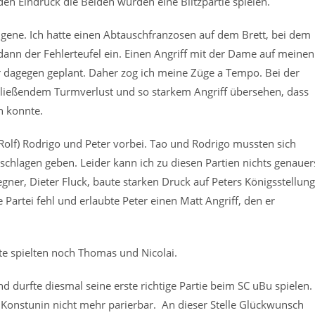
den Eindruck die Beiden würden eine Blitzpartie spielen.
igene. Ich hatte einen Abtauschfranzosen auf dem Brett, bei dem
 dann der Fehlerteufel ein. Einen Angriff mit der Dame auf meinen
dagegen geplant. Daher zog ich meine Züge a Tempo. Bei der
hließendem Turmverlust und so starkem Angriff übersehen, dass
n konnte.
 Rolf) Rodrigo und Peter vorbei. Tao und Rodrigo mussten sich
chlagen geben. Leider kann ich zu diesen Partien nichts genauer
gner, Dieter Fluck, baute starken Druck auf Peters Königsstellung
de Partei fehl und erlaubte Peter einen Matt Angriff, den er
e spielten noch Thomas und Nicolai.
 durfte diesmal seine erste richtige Partie beim SC uBu spielen.
 Konstunin nicht mehr parierbar. An dieser Stelle Glückwunsch