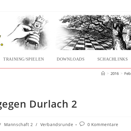
TRAINING/SPIELEN
DOWNLOADS
SCHACHLINKS
en Durlach 2
>
2016
>
Feb
gegen Durlach 2
Beitrags-
/
Mannschaft 2
/
Verbandsrunde
0 Kommentare
Kommentare: