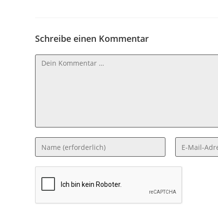
Schreibe einen Kommentar
Kommentar
Gib
Gib
deinen
deine
Namen
E-
oder
Mail-
Benutzernamen
Adresse
zum
zum
Kommentieren
Kommentier