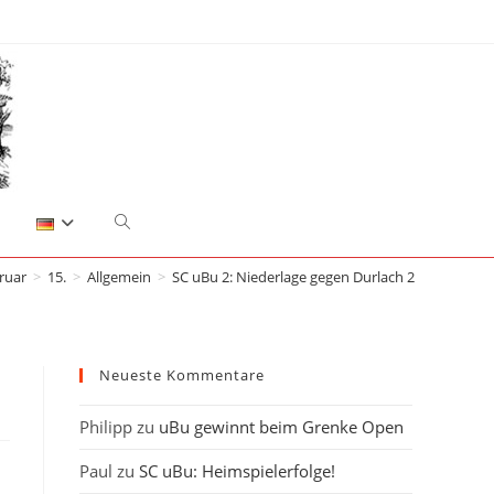
Website-
ruar
>
15.
>
Allgemein
>
SC uBu 2: Niederlage gegen Durlach 2
Suche
umschalten
Neueste Kommentare
Philipp
zu
uBu gewinnt beim Grenke Open
Paul
zu
SC uBu: Heimspielerfolge!