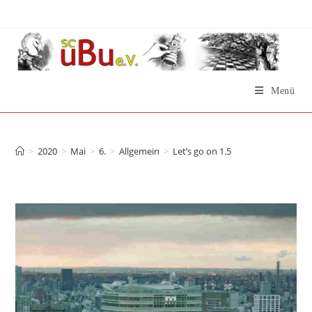
Zum
Inhalt
springen
Menü
Let’s go on 1.5
>
2020
>
Mai
>
6.
>
Allgemein
>
Let’s go on 1.5