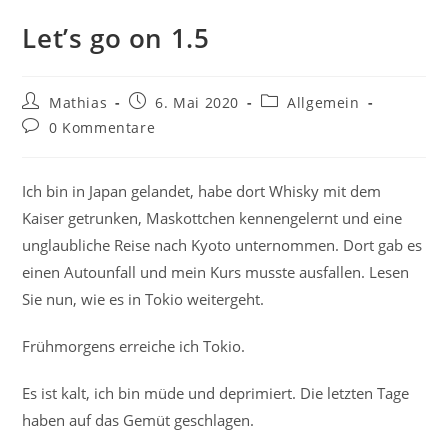
Let’s go on 1.5
Beitrags-
Beitrag
Beitrags-
Mathias
6. Mai 2020
Allgemein
Autor:
veröffentlicht:
Kategorie:
Beitrags-
0 Kommentare
Kommentare:
Ich bin in Japan gelandet, habe dort Whisky mit dem
Kaiser getrunken, Maskottchen kennengelernt und eine
unglaubliche Reise nach Kyoto unternommen. Dort gab es
einen Autounfall und mein Kurs musste ausfallen. Lesen
Sie nun, wie es in Tokio weitergeht.
Frühmorgens erreiche ich Tokio.
Es ist kalt, ich bin müde und deprimiert. Die letzten Tage
haben auf das Gemüt geschlagen.