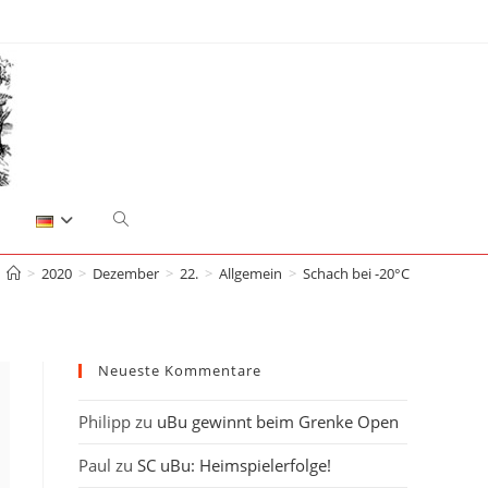
Website-
>
2020
>
Dezember
>
22.
>
Allgemein
>
Schach bei -20°C
Suche
umschalten
Neueste Kommentare
Philipp
zu
uBu gewinnt beim Grenke Open
Paul
zu
SC uBu: Heimspielerfolge!