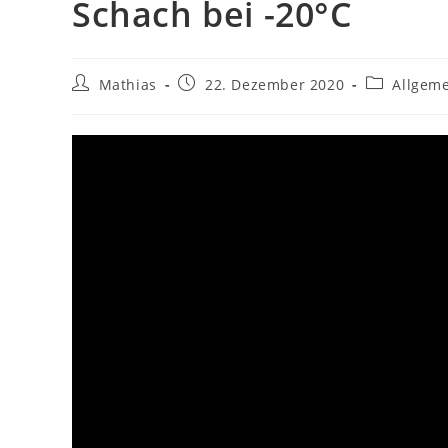
Schach bei -20°C
Beitrags-
Beitrag
Beitrags-
Mathias
22. Dezember 2020
Allgem
Autor:
veröffentlicht:
Kategorie: