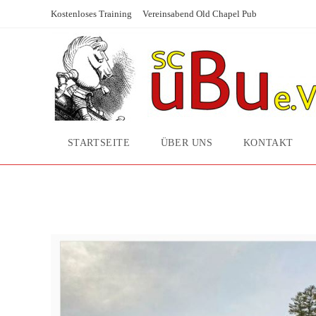
Zum
Kostenloses Training
Vereinsabend Old Chapel Pub
Inhalt
springen
STARTSEITE
ÜBER UNS
KONTAKT
Schach bei -20°C