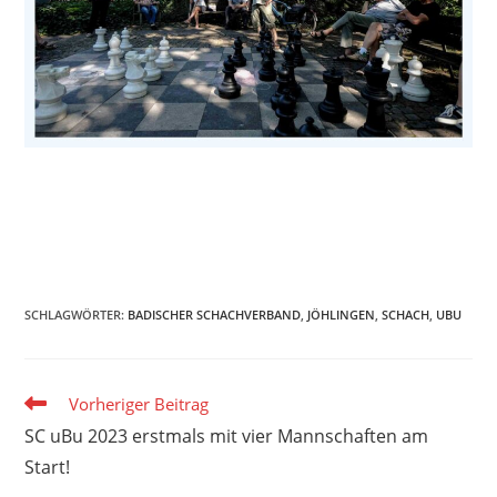
SCHLAGWÖRTER
:
BADISCHER SCHACHVERBAND
,
JÖHLINGEN
,
SCHACH
,
UBU
Weitere
Vorheriger Beitrag
Artikel
SC uBu 2023 erstmals mit vier Mannschaften am
ansehen
Start!