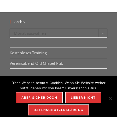
Archiv
Archiv
Monat auswählen
Kostenloses Training
Vereinsabend Old Chapel Pub
Diese Website benutzt Cookies. Wenn Sie Website weiter
nutzt, gehen wir von Ihrem Einverständnis aus.
ABER SICHER DOCH
LIEBER NICHT
IMPRESSUM
DSGVO
KONTAKT
REDAKTION
DATENSCHUTZERKLÄRUNG
copyright SC uBu e.V. 2021