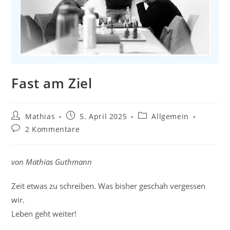
Fast am Ziel
Beitrags-
Beitrag
Beitrags-
Mathias
5. April 2025
Allgemein
Autor:
veröffentlicht:
Kategorie:
Beitrags-
2 Kommentare
Kommentare:
von Mathias Guthmann
Zeit etwas zu schreiben. Was bisher geschah vergessen
wir.
Leben geht weiter!