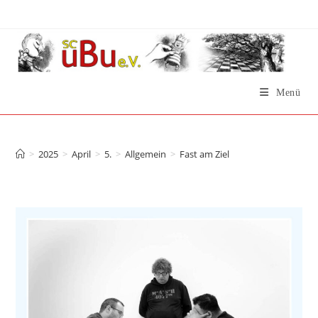
Zum
Inhalt
springen
Menü
Fast am Ziel
>
2025
>
April
>
5.
>
Allgemein
>
Fast am Ziel