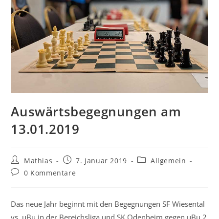
Auswärtsbegegnungen am
13.01.2019
Beitrags-
Beitrag
Beitrags-
Mathias
7. Januar 2019
Allgemein
Autor:
veröffentlicht:
Kategorie:
Beitrags-
0 Kommentare
Kommentare:
Das neue Jahr beginnt mit den Begegnungen SF Wiesental
vs. uBu in der Bereichsliga und SK Odenheim gegen uBu 2