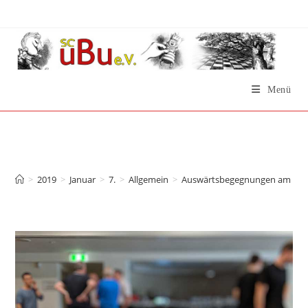
Zum
Inhalt
springen
Menü
Auswärtsbegegnungen am
13.01.2019
>
2019
>
Januar
>
7.
>
Allgemein
>
Auswärtsbegegnungen am 13.0