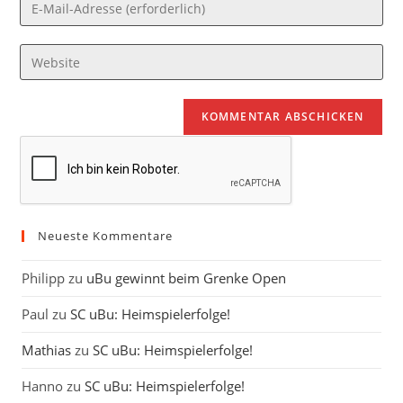
Gib
oder
deine
Benutzernamen
E-
Gib
zum
Mail-
deine
Kommentieren
Adresse
Website-
ein
zum
URL
Kommentieren
ein
ein
(optional)
Neueste Kommentare
Philipp
zu
uBu gewinnt beim Grenke Open
Paul
zu
SC uBu: Heimspielerfolge!
Mathias
zu
SC uBu: Heimspielerfolge!
Hanno
zu
SC uBu: Heimspielerfolge!