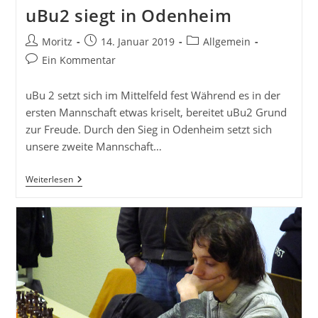
uBu2 siegt in Odenheim
Beitrags-
Beitrag
Beitrags-
Moritz
14. Januar 2019
Allgemein
Autor:
veröffentlicht:
Kategorie:
Beitrags-
Ein Kommentar
Kommentare:
uBu 2 setzt sich im Mittelfeld fest Während es in der
ersten Mannschaft etwas kriselt, bereitet uBu2 Grund
zur Freude. Durch den Sieg in Odenheim setzt sich
unsere zweite Mannschaft…
UBu2
Weiterlesen
Siegt
In
Odenheim