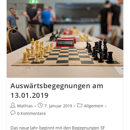
Auswärtsbegegnungen am
13.01.2019
Beitrags-
Beitrag
Beitrags-
Mathias
7. Januar 2019
Allgemein
Autor:
veröffentlicht:
Kategorie:
Beitrags-
0 Kommentare
Kommentare:
Das neue Jahr beginnt mit den Begegnungen SF