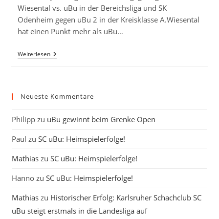
Wiesental vs. uBu in der Bereichsliga und SK
Odenheim gegen uBu 2 in der Kreisklasse A.Wiesental
hat einen Punkt mehr als uBu…
Auswärtsbegegnungen
Weiterlesen
Am
13.01.2019
Neueste Kommentare
Philipp
zu
uBu gewinnt beim Grenke Open
Paul
zu
SC uBu: Heimspielerfolge!
Mathias
zu
SC uBu: Heimspielerfolge!
Hanno
zu
SC uBu: Heimspielerfolge!
Mathias
zu
Historischer Erfolg: Karlsruher Schachclub SC
uBu steigt erstmals in die Landesliga auf