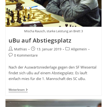
Mischa Rausch, starke Leistung an Brett 3
uBu auf Abstiegsplatz
Beitrags-
Beitrag
Beitrags-
Mathias
13. Januar 2019
Allgemein
Autor:
veröffentlicht:
Kategorie:
Beitrags-
0 Kommentare
Kommentare:
Nach der Auswärtsniederlage gegen den SF Wiesental
findet sich uBu auf einem Abstiegsplatz. Es läuft
einfach mies für die 1. Mannschaft des SC uBu.
UBu
Weiterlesen
Auf
Abstiegsplatz