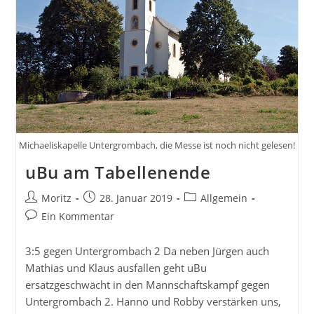
Michaeliskapelle Untergrombach, die Messe ist noch nicht gelesen!
uBu am Tabellenende
Beitrags-
Beitrag
Beitrags-
Moritz
28. Januar 2019
Allgemein
Autor:
veröffentlicht:
Kategorie:
Beitrags-
Ein Kommentar
Kommentare:
3:5 gegen Untergrombach 2 Da neben Jürgen auch
Mathias und Klaus ausfallen geht uBu
ersatzgeschwächt in den Mannschaftskampf gegen
Untergrombach 2. Hanno und Robby verstärken uns,