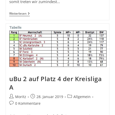
somit treten wir zumindest…
UBu
Weiterlesen
Am
Tabellenende
uBu 2 auf Platz 4 der Kreisliga
A
Beitrags-
Beitrag
Beitrags-
Moritz
28. Januar 2019
Allgemein
Autor:
veröffentlicht:
Kategorie:
Beitrags-
0 Kommentare
Kommentare: