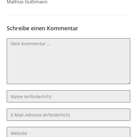
Mathias Guthmann
Schreibe einen Kommentar
Kommentar
Gib
deinen
Namen
Gib
oder
deine
Benutzernamen
E-
Gib
zum
Mail-