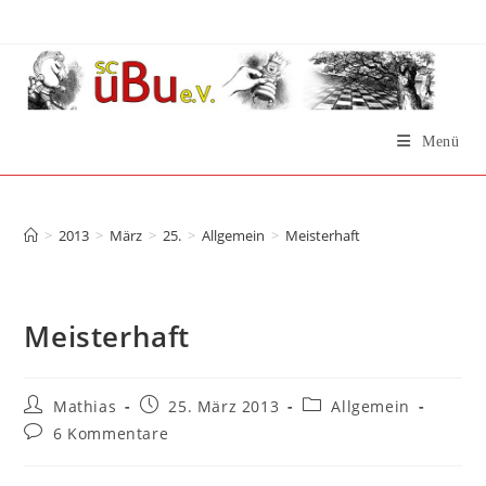
Zum
Inhalt
springen
Menü
Meisterhaft
>
2013
>
März
>
25.
>
Allgemein
>
Meisterhaft
Meisterhaft
Beitrags-
Beitrag
Beitrags-
Mathias
25. März 2013
Allgemein
Autor:
veröffentlicht:
Kategorie:
Beitrags-
6 Kommentare
Kommentare: