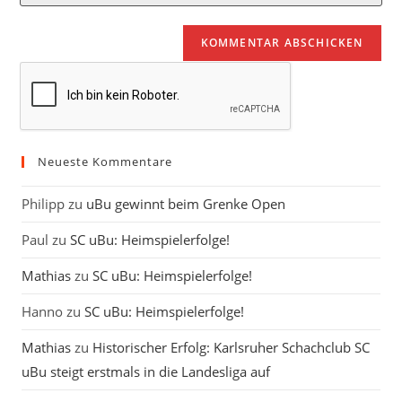
deine
Kommentieren
Adresse
Website-
ein
zum
URL
Kommentieren
ein
ein
(optional)
Neueste Kommentare
Philipp
zu
uBu gewinnt beim Grenke Open
Paul
zu
SC uBu: Heimspielerfolge!
Mathias
zu
SC uBu: Heimspielerfolge!
Hanno
zu
SC uBu: Heimspielerfolge!
Mathias
zu
Historischer Erfolg: Karlsruher Schachclub SC
uBu steigt erstmals in die Landesliga auf