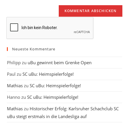
Adresse
Website-
ein
zum
URL
Kommentieren
ein
ein
(optional)
Neueste Kommentare
Philipp
zu
uBu gewinnt beim Grenke Open
Paul
zu
SC uBu: Heimspielerfolge!
Mathias
zu
SC uBu: Heimspielerfolge!
Hanno
zu
SC uBu: Heimspielerfolge!
Mathias
zu
Historischer Erfolg: Karlsruher Schachclub SC
uBu steigt erstmals in die Landesliga auf