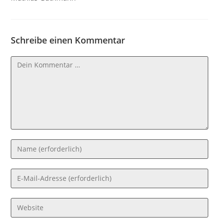
Schreibe einen Kommentar
Kommentar
Gib
deinen
Namen
Gib
oder
deine
Benutzernamen
E-
Gib
zum
Mail-
deine
Kommentieren