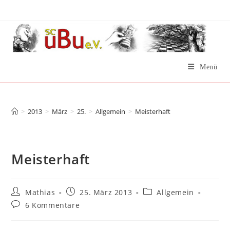
Zum
Inhalt
springen
Menü
Meisterhaft
>
2013
>
März
>
25.
>
Allgemein
>
Meisterhaft
Meisterhaft
Beitrags-
Beitrag
Beitrags-
Mathias
25. März 2013
Allgemein
Autor:
veröffentlicht:
Kategorie:
Beitrags-
6 Kommentare
Kommentare: