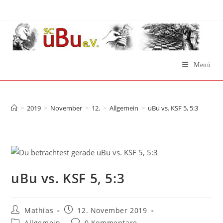
Zum
Inhalt
springen
Menü
uBu vs. KSF 5, 5:3
>
2019
>
November
>
12.
>
Allgemein
>
uBu vs. KSF 5, 5:3
uBu vs. KSF 5, 5:3
Beitrags-
Beitrag
Mathias
12. November 2019
Autor:
veröffentlicht:
Beitrags-
Beitrags-
Allgemein
0 Kommentare