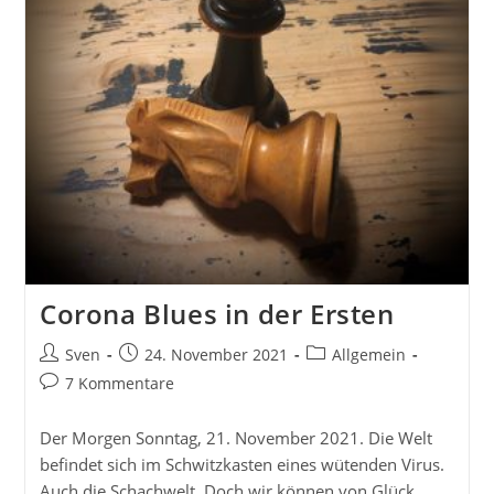
Corona Blues in der Ersten
Beitrags-
Beitrag
Beitrags-
Sven
24. November 2021
Allgemein
Autor:
veröffentlicht:
Kategorie:
Beitrags-
7 Kommentare
Kommentare:
Der Morgen Sonntag, 21. November 2021. Die Welt
befindet sich im Schwitzkasten eines wütenden Virus.
Auch die Schachwelt. Doch wir können von Glück