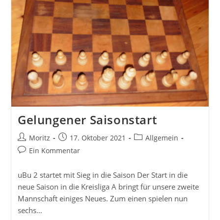
Gelungener Saisonstart
Beitrags-
Beitrag
Beitrags-
Moritz
17. Oktober 2021
Allgemein
Autor:
veröffentlicht:
Kategorie:
Beitrags-
Ein Kommentar
Kommentare:
uBu 2 startet mit Sieg in die Saison Der Start in die
neue Saison in die Kreisliga A bringt für unsere zweite
Mannschaft einiges Neues. Zum einen spielen nun
sechs…