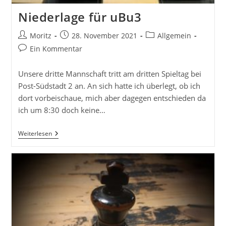
Niederlage für uBu3
Beitrags-
Beitrag
Beitrags-
Moritz
28. November 2021
Allgemein
Autor:
veröffentlicht:
Kategorie:
Beitrags-
Ein Kommentar
Kommentare:
Unsere dritte Mannschaft tritt am dritten Spieltag bei
Post-Südstadt 2 an. An sich hatte ich überlegt, ob ich
dort vorbeischaue, mich aber dagegen entschieden da
ich um 8:30 doch keine…
Niederlage
Weiterlesen
Für
UBu3