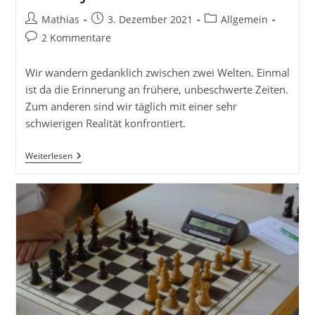
Beitrags-
Beitrag
Beitrags-
Mathias
3. Dezember 2021
Allgemein
Autor:
veröffentlicht:
Kategorie:
Beitrags-
2 Kommentare
Kommentare:
Wir wandern gedanklich zwischen zwei Welten. Einmal
ist da die Erinnerung an frühere, unbeschwerte Zeiten.
Zum anderen sind wir täglich mit einer sehr
schwierigen Realität konfrontiert.
UBu
Weiterlesen
Wünscht
Frohe
Weihnachten
Und
Ein
Gutes
Neues
Jahr!