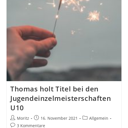
Thomas holt Titel bei den
Jugendeinzelmeisterschaften
U10
Beitrags-
Beitrag
Beitrags-
Moritz
16. November 2021
Allgemein
Autor:
veröffentlicht:
Kategorie:
Beitrags-
3 Kommentare