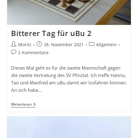
Bitterer Tag für uBu 2
Beitrags-
Beitrag
Beitrags-
Moritz
28. November 2021
Allgemein
Autor:
veröffentlicht:
Kategorie:
Beitrags-
2 Kommentare
Kommentare:
Dieses Mal geht es für die zweite Mannschaft gegen
die zweite Vertretung des SV Pfinztal. Ich treffe Hanno,
Tao und Manfred am uBu damit wir losfahren können.
An sich habe…
Bitterer
Weiterlesen
Tag
Für
UBu
2