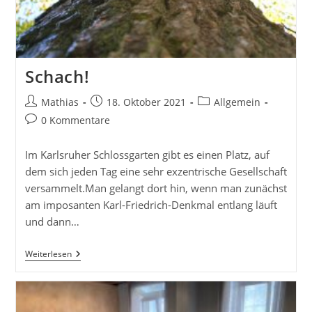
Schach!
Beitrags-
Beitrag
Beitrags-
Mathias
18. Oktober 2021
Allgemein
Autor:
veröffentlicht:
Kategorie:
Beitrags-
0 Kommentare
Kommentare:
Im Karlsruher Schlossgarten gibt es einen Platz, auf
dem sich jeden Tag eine sehr exzentrische Gesellschaft
versammelt.Man gelangt dort hin, wenn man zunächst
am imposanten Karl-Friedrich-Denkmal entlang läuft
und dann…
Schach!
Weiterlesen