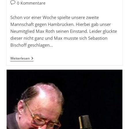
Autor:
veröffentlicht:
Kategorie:
Beitrags-
0 Kommentare
Kommentare:
Schon vor einer Woche spielte unsere zweite
Mannschaft gegen Hambrücken. Hierbei gab unser
Neumitglied Max Roth seinen Einstand. Leider glückte
dieser nicht ganz und Max musste sich Sebastion
Bischoff geschlagen…
UBu
Weiterlesen
2
Verliert
Gegen
Hambrücken