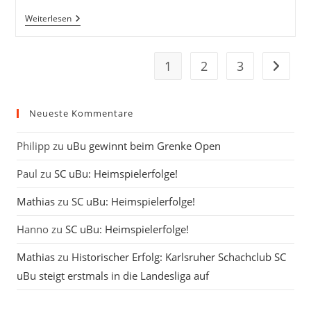
Gelungener
Weiterlesen
Saisonstart
1
2
3
Zur näc
Neueste Kommentare
Philipp
zu
uBu gewinnt beim Grenke Open
Paul
zu
SC uBu: Heimspielerfolge!
Mathias
zu
SC uBu: Heimspielerfolge!
Hanno
zu
SC uBu: Heimspielerfolge!
Mathias
zu
Historischer Erfolg: Karlsruher Schachclub SC
uBu steigt erstmals in die Landesliga auf