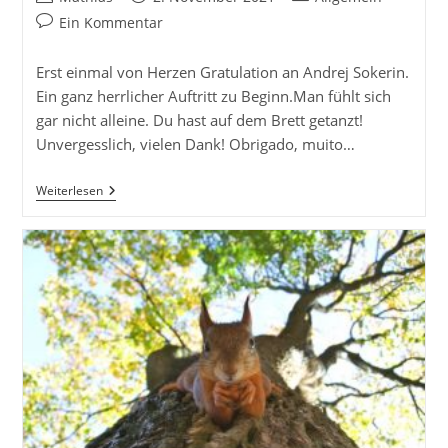
Autor:
veröffentlicht:
Kategorie:
Beitrags-
Ein Kommentar
Kommentare:
Erst einmal von Herzen Gratulation an Andrej Sokerin.
Ein ganz herrlicher Auftritt zu Beginn.Man fühlt sich
gar nicht alleine. Du hast auf dem Brett getanzt!
Unvergesslich, vielen Dank! Obrigado, muito…
Ein
Weiterlesen
Guter
Tag
Für
UBu
(Bossa
Nova)