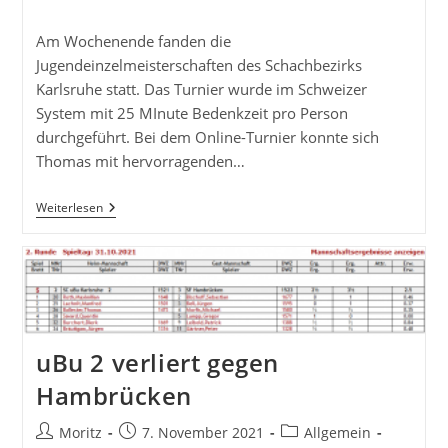
Kommentare:
Am Wochenende fanden die
Jugendeinzelmeisterschaften des Schachbezirks
Karlsruhe statt. Das Turnier wurde im Schweizer
System mit 25 MInute Bedenkzeit pro Person
durchgeführt. Bei dem Online-Turnier konnte sich
Thomas mit hervorragenden…
Thomas
Weiterlesen
Holt
Titel
Bei
Den
Jugendeinzelmeisterschaften
U10
uBu 2 verliert gegen
Hambrücken
Beitrags-
Beitrag
Beitrags-
Moritz
7. November 2021
Allgemein