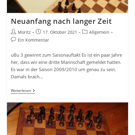
Neuanfang nach langer Zeit
Beitrags-
Beitrag
Beitrags-
Moritz
17. Oktober 2021
Allgemein
Autor:
veröffentlicht:
Kategorie:
Beitrags-
Ein Kommentar
Kommentare:
uBu 3 gewinnt zum Saisonauftakt Es ist ein paar Jahre
her, dass wir eine dritte Mannschaft gemeldet hatten.
Es war in der Saison 2009/2010 um genau zu sein.
Damals brach…
Neuanfang
Weiterlesen
Nach
Langer
Zeit